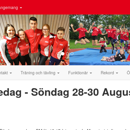
rangemang
ntakt
Träning och tävling
Funktionär
Rekord
Ö
edag - Söndag 28-30 Augu