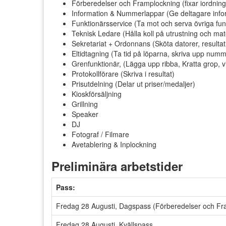
Förberedelser och Framplockning (fixar iordning
Information & Nummerlappar (Ge deltagare info
Funktionärsservice (Ta mot och serva övriga fun
Teknisk Ledare (Hålla koll på utrustning och mate
Sekretariat + Ordonnans (Sköta datorer, resulta
Eltidtagning (Ta tid på löparna, skriva upp numm
Grenfunktionär, (Lägga upp ribba, Kratta grop, vi
Protokollförare (Skriva i resultat)
Prisutdelning (Delar ut priser/medaljer)
Kioskförsäljning
Grillning
Speaker
DJ
Fotograf / Filmare
Avetablering & Inplockning
Preliminära arbetstider
Pass:
Fredag 28 Augusti, Dagspass (Förberedelser och Fr
Fredag 28 Augusti, Kvällspass