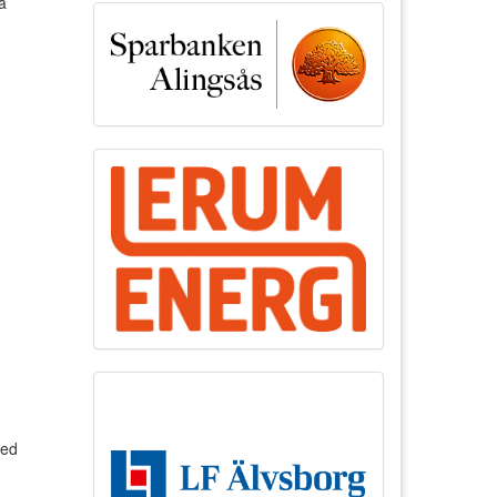
å
med