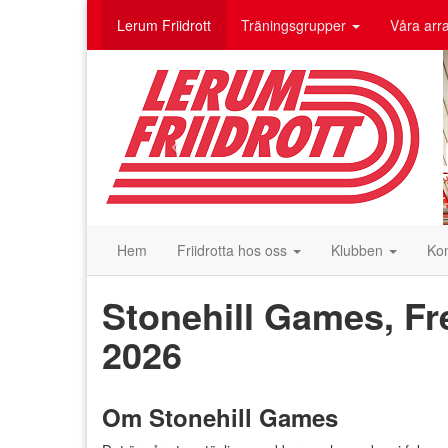
Lerum Friidrott
Träningsgrupper
Våra ar
Hem
Friidrotta hos oss
Klubben
Ko
Stonehill Games, Fr
2026
Om Stonehill Games