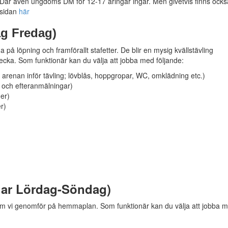
 Där även ungdoms DM för 12-17 åringar ingår. Men givetvis finns ocks
ssidan
här
g Fredag)
å löpning och framförallt stafetter. De blir en mysig kvällstävling
 vecka. Som funktionär kan du välja att jobba med följande:
 arenan inför tävling; lövblås, hoppgropar, WC, omklädning etc.)
t och efteranmälningar)
er)
r)
gar Lördag-Söndag)
som vi genomför på hemmaplan. Som funktionär kan du välja att jobba 