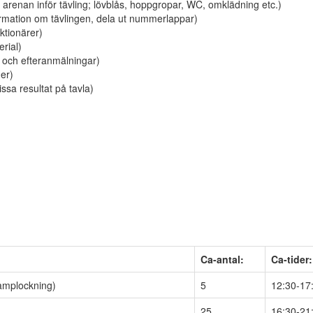
 arenan inför tävling; lövblås, hoppgropar, WC, omklädning etc.)
rmation om tävlingen, dela ut nummerlappar)
ktionärer)
rial)
t och efteranmälningar)
er)
ssa resultat på tavla)
Ca-antal:
Ca-tider:
amplockning)
5
12:30-17
25
16:30-21