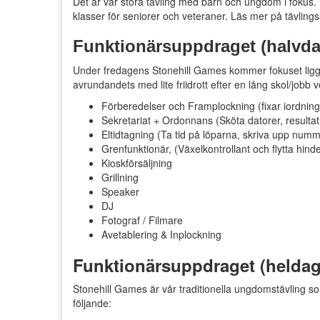
Det är vår stora tävling med barn och ungdom i fokus.
klasser för seniorer och veteraner. Läs mer på tävling
Funktionärsuppdraget (halvda
Under fredagens Stonehill Games kommer fokuset ligga p
avrundandets med lite friidrott efter en lång skol/jobb
Förberedelser och Framplockning (fixar iordning
Sekretariat + Ordonnans (Sköta datorer, resulta
Eltidtagning (Ta tid på löparna, skriva upp numm
Grenfunktionär, (Växelkontrollant och flytta hinde
Kioskförsäljning
Grillning
Speaker
DJ
Fotograf / Filmare
Avetablering & Inplockning
Funktionärsuppdraget (helda
Stonehill Games är vår traditionella ungdomstävling 
följande: