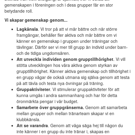
gemenskapen i föreningen och i dess grupper får en stor
betydande roll.
Vi skapar gemenskap genom...
Lagkänsla
. Vi tror på att vi mår bättre och når större
framgångar, behåller fler aktiva och mår bättre om vi
känner en gemenskap i gruppen under träningar och
tävlingar. Därför ser vi mer till grupp än individ under barn-
och de tidiga ungdomsåren.
Att utveckla individen genom grupptillhörighet
. Vi vill
stötta utvecklingen hos våra aktiva genom styrkan av
grupptillhörighet. Känner aktiva gemenskap och tillhörighet i
en grupp vågar de också utmana sig själva genom att testa
på att tävla och testa nya övningar på träning.
Gruppaktiviteter
. Vi stimulerar gruppaktiviteter för att
kunna umgås i andra sammanhang och har för detta
öronmärkta pengar i vår budget.
Samarbete över gruppgränserna.
Genom att samarbeta
mellan grupper och mellan tränarteam skapar vi en
klubbkänsla.
Att se varandra
. Genom att våga säga hej till någon du
inte känner i en grupp du inte tränar i, skapas en