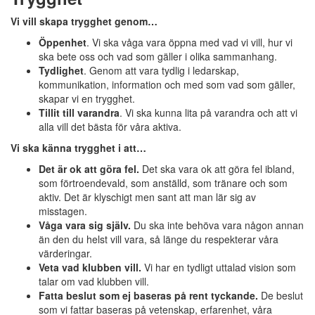
Vi vill skapa trygghet genom…
Öppenhet
. Vi ska våga vara öppna med vad vi vill, hur vi
ska bete oss och vad som gäller i olika sammanhang.
Tydlighet
. Genom att vara tydlig i ledarskap,
kommunikation, information och med som vad som gäller,
skapar vi en trygghet.
Tillit till varandra
. Vi ska kunna lita på varandra och att vi
alla vill det bästa för våra aktiva.
Vi ska känna trygghet i att…
Det är ok att göra fel.
Det ska vara ok att göra fel ibland,
som förtroendevald, som anställd, som tränare och som
aktiv. Det är klyschigt men sant att man lär sig av
misstagen.
Våga vara sig själv.
Du ska inte behöva vara någon annan
än den du helst vill vara, så länge du respekterar våra
värderingar.
Veta vad klubben vill.
Vi har en tydligt uttalad vision som
talar om vad klubben vill.
Fatta beslut som ej baseras på rent tyckande.
De beslut
som vi fattar baseras på vetenskap, erfarenhet, våra