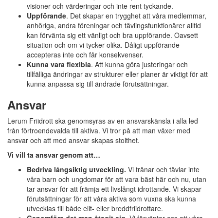
visioner och värderingar och inte rent tyckande.
Uppförande
. Det skapar en trygghet att våra medlemmar,
anhöriga, andra föreningar och tävlingsfunktionärer alltid
kan förvänta sig ett vänligt och bra uppförande. Oavsett
situation och om vi tycker olika. Dåligt uppförande
accepteras inte och får konsekvenser.
Kunna vara flexibla
. Att kunna göra justeringar och
tillfälliga ändringar av strukturer eller planer är viktigt för att
kunna anpassa sig till ändrade förutsättningar.
Ansvar
Lerum Friidrott ska genomsyras av en ansvarskänsla i alla led
från förtroendevalda till aktiva. Vi tror på att man växer med
ansvar och att med ansvar skapas stolthet.
Vi vill ta ansvar genom att…
Bedriva långsiktig utveckling.
Vi tränar och tävlar inte
våra barn och ungdomar för att vara bäst här och nu, utan
tar ansvar för att främja ett livslångt idrottande. Vi skapar
förutsättningar för att våra aktiva som vuxna ska kunna
utvecklas till både elit- eller breddfriidrottare.