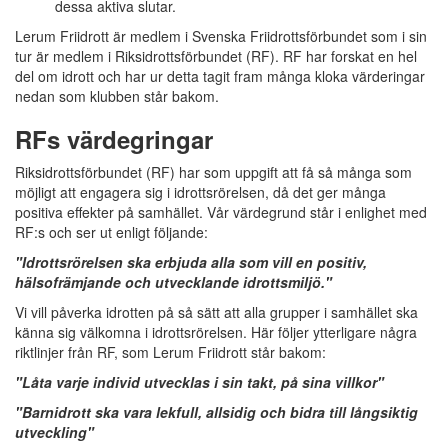
dessa aktiva slutar.
Lerum Friidrott är medlem i Svenska Friidrottsförbundet som i sin
tur är medlem i Riksidrottsförbundet (RF). RF har forskat en hel
del om idrott och har ur detta tagit fram många kloka värderingar
nedan som klubben står bakom.
RFs värdegringar
Riksidrottsförbundet (RF) har som uppgift att få så många som
möjligt att engagera sig i idrottsrörelsen, då det ger många
positiva effekter på samhället. Vår värdegrund står i enlighet med
RF:s och ser ut enligt följande:
"Idrottsrörelsen ska erbjuda alla som vill en positiv,
hälsofrämjande och utvecklande idrottsmiljö."
Vi vill påverka idrotten på så sätt att alla grupper i samhället ska
känna sig välkomna i idrottsrörelsen. Här följer ytterligare några
riktlinjer från RF, som Lerum Friidrott står bakom:
"Låta varje individ utvecklas i sin takt, på sina villkor"
"Barnidrott ska vara lekfull, allsidig och bidra till långsiktig
utveckling"