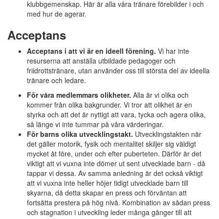
klubbgemenskap. Här är alla våra tränare förebilder i och
med hur de agerar.
Acceptans
Acceptans i att vi är en ideell förening.
Vi har inte
resurserna att anställa utbildade pedagoger och
friidrottstränare, utan använder oss till största del av ideella
tränare och ledare.
För våra medlemmars olikheter.
Alla är vi olika och
kommer från olika bakgrunder. Vi tror att olikhet är en
styrka och att det är nyttigt att vara, tycka och agera olika,
så länge vi inte tummar på våra värderingar.
För barns olika utvecklingstakt.
Utvecklingstakten när
det gäller motorik, fysik och mentalitet skiljer sig väldigt
mycket åt före, under och efter puberteten. Därför är det
viktigt att vi vuxna inte dömer ut sent utvecklade barn - då
tappar vi dessa. Av samma anledning är det också viktigt
att vi vuxna inte heller höjer tidigt utvecklade barn till
skyarna, då detta skapar en press och förväntan att
fortsätta prestera på hög nivå. Kombination av sådan press
och stagnation i utveckling leder många gånger till att