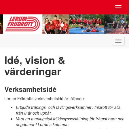
Toggl
navig
Toggl
navig
Idé, vision &
värderingar
Verksamhetsidé
Lerum Friidrotts verksamhetsidé är följande:
Erbjuda tränings- och tävlingsverksamhet i friidrott för alla
från 8 år och uppåt.
Vara en meningsfull fritidssysselsättning för främst barn och
ungdomar i Lerums kommun.