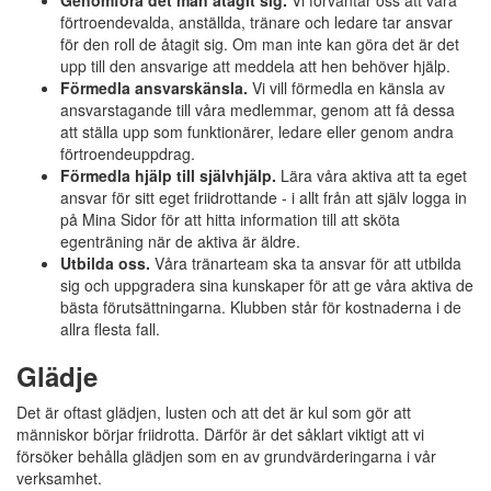
Genomföra det man åtagit sig.
Vi förväntar oss att våra
förtroendevalda, anställda, tränare och ledare tar ansvar
för den roll de åtagit sig. Om man inte kan göra det är det
upp till den ansvarige att meddela att hen behöver hjälp.
Förmedla ansvarskänsla.
Vi vill förmedla en känsla av
ansvarstagande till våra medlemmar, genom att få dessa
att ställa upp som funktionärer, ledare eller genom andra
förtroendeuppdrag.
Förmedla hjälp till självhjälp.
Lära våra aktiva att ta eget
ansvar för sitt eget friidrottande - i allt från att själv logga in
på Mina Sidor för att hitta information till att sköta
egenträning när de aktiva är äldre.
Utbilda oss.
Våra tränarteam ska ta ansvar för att utbilda
sig och uppgradera sina kunskaper för att ge våra aktiva de
bästa förutsättningarna. Klubben står för kostnaderna i de
allra flesta fall.
Glädje
Det är oftast glädjen, lusten och att det är kul som gör att
människor börjar friidrotta. Därför är det såklart viktigt att vi
försöker behålla glädjen som en av grundvärderingarna i vår
verksamhet.