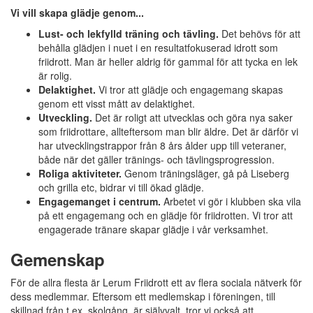
Vi vill skapa glädje genom...
Lust- och lekfylld träning och tävling.
Det behövs för att
behålla glädjen i nuet i en resultatfokuserad idrott som
friidrott. Man är heller aldrig för gammal för att tycka en lek
är rolig.
Delaktighet.
Vi tror att glädje och engagemang skapas
genom ett visst mått av delaktighet.
Utveckling.
Det är roligt att utvecklas och göra nya saker
som friidrottare, allteftersom man blir äldre. Det är därför vi
har utvecklingstrappor från 8 års ålder upp till veteraner,
både när det gäller tränings- och tävlingsprogression.
Roliga aktiviteter.
Genom träningsläger, gå på Liseberg
och grilla etc, bidrar vi till ökad glädje.
Engagemanget i centrum.
Arbetet vi gör i klubben ska vila
på ett engagemang och en glädje för friidrotten. Vi tror att
engagerade tränare skapar glädje i vår verksamhet.
Gemenskap
För de allra flesta är Lerum Friidrott ett av flera sociala nätverk för
dess medlemmar. Eftersom ett medlemskap i föreningen, till
skillnad från t.ex. skolgång, är självvalt, tror vi också att