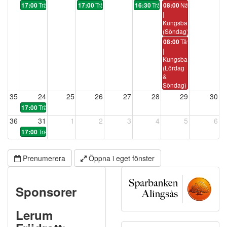
Träning
Träning
Träning
Närvaro
17:00
17:00
16:30
08:00
|
Kungsbackaspelen
(Söndag)
Tävling
08:00
|
Kungsbackaspelen
(Lördag
&
Söndag)
35
24
25
26
27
28
29
30
Träning
17:00
36
31
1
2
3
4
5
6
Träning
17:00
Prenumerera
Öppna i eget fönster
Sponsorer
Lerum