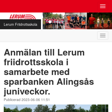
Toggl
navig
Lerum Friidrottsskola
Toggl
navig
Anmälan till Lerum
friidrottsskola i
samarbete med
sparbanken Alingsås
juniveckor.
Publicerad 2023-06-06 11:51