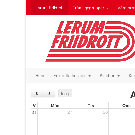
Lerum Friidrott
Träningsgrupper
Våra ar
Hem
Friidrotta hos oss
Klubben
Ko
A
‹
›
idag
V
Mån
Tis
Ons
31
27
28