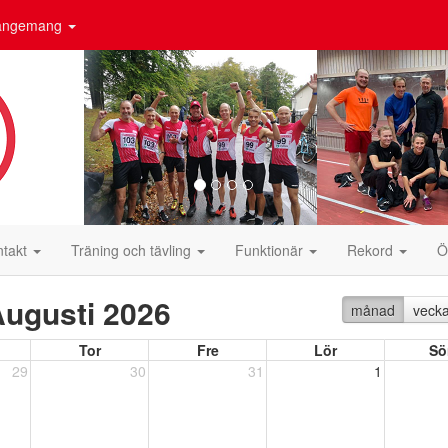
rangemang
ntakt
Träning och tävling
Funktionär
Rekord
Ö
ugusti 2026
månad
veck
Tor
Fre
Lör
Sö
29
30
31
1