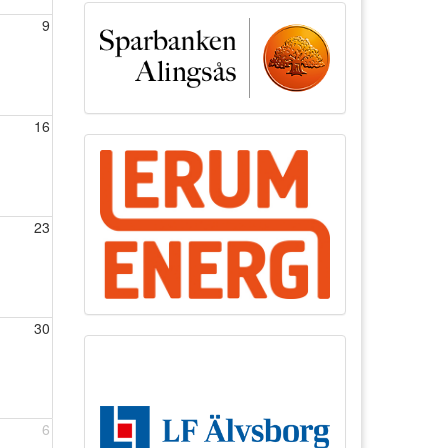
9
16
23
30
6